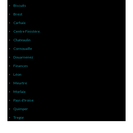
Biscuits
Brest
Carhaix
Centre Finistère.
Chateaulin
Cornouaille
Douarnenez
Finances
Léon
Meurtre
Morlaix
Pays d'Iroise
Quimper
Tregor