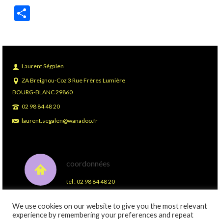
Partager
Laurent Ségalen
ZA Breignou-Coz 3 Rue Frères Lumière
BOURG-BLANC 29860
02 98 84 48 20
laurent.segalen@wanadoo.fr
coordonnées
tel : 02 98 84 48 20
We use cookies on our website to give you the most relevant
experience by remembering your preferences and repeat
Plan du site
Mentions légales