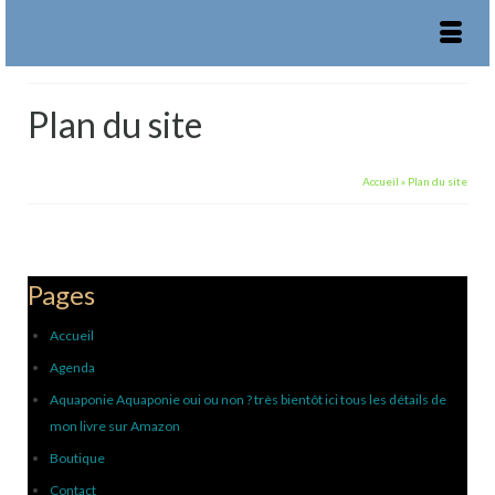
Plan du site
Accueil
»
Plan du site
Pages
Accueil
Agenda
Aquaponie Aquaponie oui ou non ? très bientôt ici tous les détails de
mon livre sur Amazon
Boutique
Contact