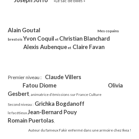
Joseph Joffo
»Le sac de billes »
Alain Goutal
Mes copains
Yvon Coquil
Christian Blanchard
brestois
et
Alexis Aubenque
Claire Favan
et
Claude Villers
Premier niveau :
Fatou Diome
Olivia
Gesbert
, animatrice d’émissions sur France Culture
Grichka Bogdanoff
Second niveau :
Jean-Bernard Pouy
le facétieux
Romain Puertolas
,
Auteur du fameux Fakir enfermé dans une armoire chez Ikea !