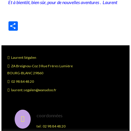
Et à bientôt, bien sûr, pour de nouvelles aventures . Laurent
Partager
Laurent Ségalen
ZA Breignou-Coz 3 Rue Frères Lumière
BOURG-BLANC 29860
02 98 84 48 20
laurent.segalen@wanadoo.fr
coordonnées
tel : 02 98 84 48 20