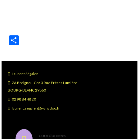
Partager
Laurent Ségalen
ZA Breignou-Coz 3 Rue Frères Lumière
BOURG-BLANC 29860
02 98 84 48 20
laurent.segalen@wanadoo.fr
coordonnées